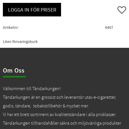
Lägg ti
LOGGA IN FÖR PRISER
Artikelnr
6407
Liten förvaringsburk
Om Oss
Välkommen till Tändarkungen!
Tändarkungen är en grossist och leverantör utav e-cigaretter,
godis, tändare, tobakstillbehör & mycket mer.
Vi har ett brett sortiment av kvalitetständare i alla prisklasser.
Tändarkungen tillhandahåller säkra och miljövänliga produkter