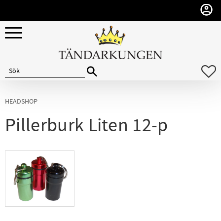
Meny
F
HEADSHOP
Pillerburk Liten 12-p