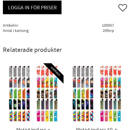
Lägg ti
LOGGA IN FÖR PRISER
Artikelnr
100057
Antal i kartong
20förp
Relaterade produkter
KAMPANJ!
Motivtändare +
Motivtändare 50-p