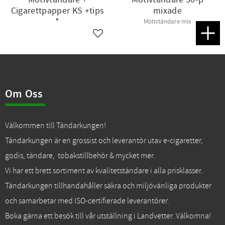
Cigarettpapper KS +tips
mixade
*
Motivtändare mix
Lägg till i favoriter
Lägg t
Om Oss
Välkommen till Tändarkungen!
Tändarkungen är en grossist och leverantör utav e-cigaretter,
godis, tändare, tobakstillbehör & mycket mer.
Vi har ett brett sortiment av kvalitetständare i alla prisklasser.
Tändarkungen tillhandahåller säkra och miljövänliga produkter
och samarbetar med ISO-certifierade leverantörer.
Boka gärna ett besök till vår utställning i Landvetter. Välkomna!