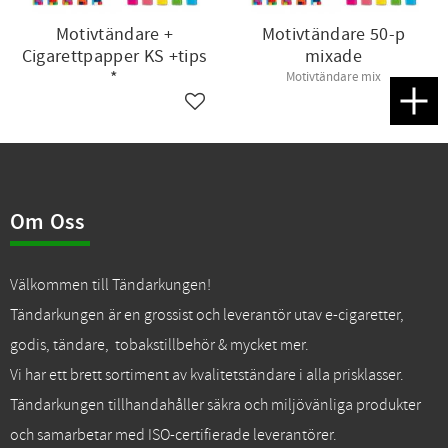
Motivtändare +
Motivtändare 50-p
Cigarettpapper KS +tips
mixade
*
Motivtändare mix
Lägg till i favoriter
Lägg t
Om Oss
Välkommen till Tändarkungen!
Tändarkungen är en grossist och leverantör utav e-cigaretter,
godis, tändare, tobakstillbehör & mycket mer.
Vi har ett brett sortiment av kvalitetständare i alla prisklasser.
Tändarkungen tillhandahåller säkra och miljövänliga produkter
och samarbetar med ISO-certifierade leverantörer.