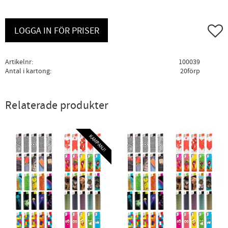
Lägg ti
LOGGA IN FÖR PRISER
Artikelnr
100039
Antal i kartong
20förp
Relaterade produkter
KAMPANJ!