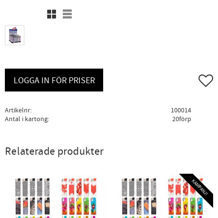
Rutnätsvy
Listvy
Lägg ti
LOGGA IN FÖR PRISER
Artikelnr
100014
Antal i kartong
20förp
Relaterade produkter
KAMPANJ!