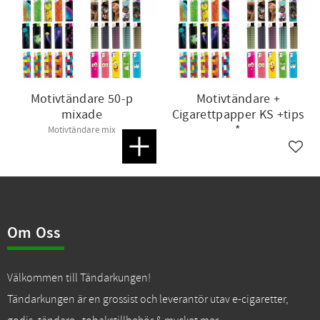
Motivtändare 50-p
Motivtändare +
mixade
Cigarettpapper KS +tips
*
Motivtändare mix
Lägg till i favoriter
Lägg t
Om Oss
Välkommen till Tändarkungen!
Tändarkungen är en grossist och leverantör utav e-cigaretter,