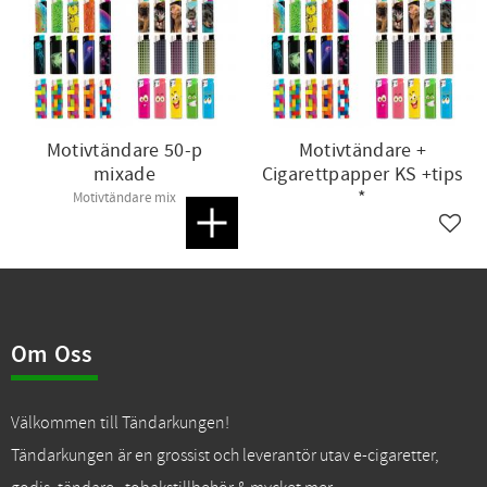
Motivtändare 50-p
Motivtändare +
mixade
Cigarettpapper KS +tips
*
Motivtändare mix
Lägg till i favoriter
Lägg t
Om Oss
Välkommen till Tändarkungen!
Tändarkungen är en grossist och leverantör utav e-cigaretter,