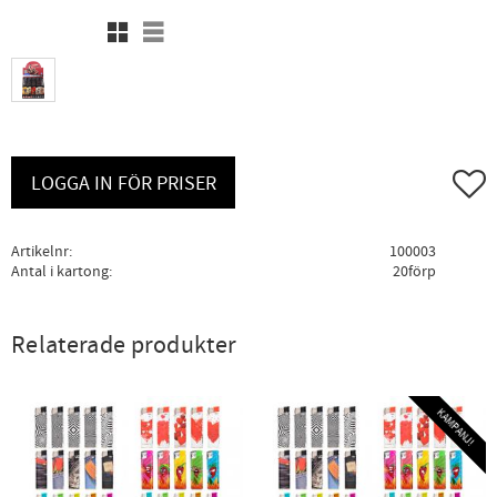
Rutnätsvy
Listvy
Lägg ti
LOGGA IN FÖR PRISER
Artikelnr
100003
Antal i kartong
20förp
Relaterade produkter
KAMPANJ!