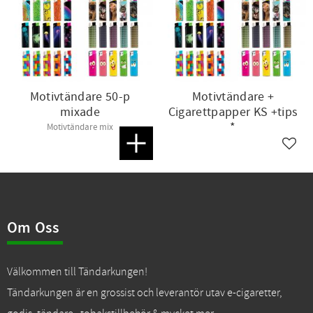
Motivtändare 50-p
Motivtändare +
mixade
Cigarettpapper KS +tips
*
Motivtändare mix
Lägg till i favoriter
Lägg t
Om Oss
Välkommen till Tändarkungen!
Tändarkungen är en grossist och leverantör utav e-cigaretter,