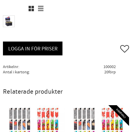
Rutnätsvy
Listvy
Lägg ti
LOGGA IN FÖR PRISER
Artikelnr
100002
Antal i kartong
20förp
Relaterade produkter
KAMPANJ!