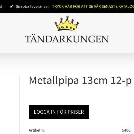
ish
Snabba leveranser
TRYCK HÄR FÖR ATT SE VÅR SENASTE KATALO
Metallpipa 13cm 12-p
LOGGA IN FÖR PRISER
Artikelnr
5406