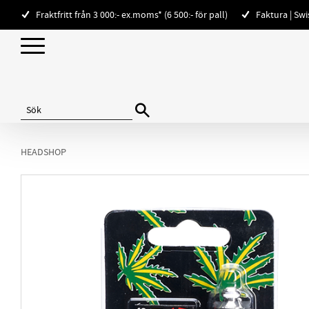
Fraktfritt från 3 000:- ex.moms* (6 500:- för pall)
Faktura | Sw
HEADSHOP