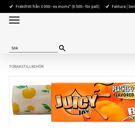
Fraktfritt från 3 000:- ex.moms* (6 500:- för pall)
Faktura | Sw
TOBAKSTILLBEHÖR