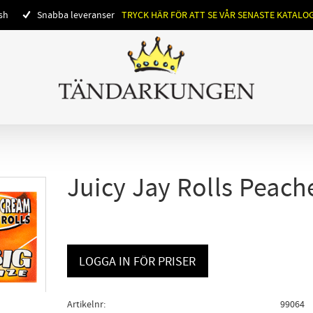
ish
Snabba leveranser
TRYCK HÄR FÖR ATT SE VÅR SENASTE KATALO
Juicy Jay Rolls Peach
LOGGA IN FÖR PRISER
Artikelnr
99064