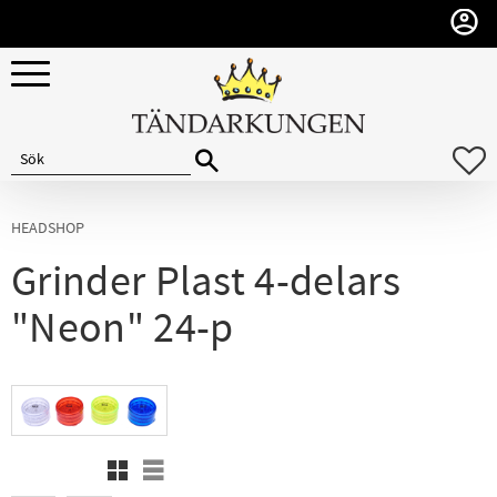
Meny
F
HEADSHOP
Grinder Plast 4-delars
"Neon" 24-p
Rutnätsvy
Listvy