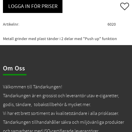
Lägg ti
LOGGA IN FÖR PRISER
Artikelnr
6020
Metall grinder med plast tänder i 2 delar med "Push up" funktion
Om Oss
Välkommen till Tändarkungen!
Tändarkungen är en grossist och leverantör utav e-cigaretter,
godis, tändare, tobakstillbehör & mycket mer.
Vi har ett brett sortiment av kvalitetständare i alla prisklasser.
Tändarkungen tillhandahåller säkra och miljövänliga produkter
och samarbetar med ISO-certifierade leverantörer.