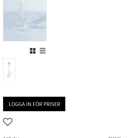
Rutnätsvy
Listvy
LOGGA IN FÖR PRISER
Lägg till i favoriter