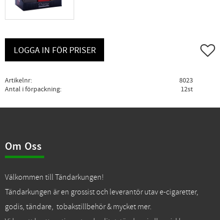
Lägg ti
LOGGA IN FÖR PRISER
Artikelnr
8023
Antal i förpackning
12st
Om Oss
Välkommen till Tändarkungen!
Tändarkungen är en grossist och leverantör utav e-cigaretter,
godis, tändare, tobakstillbehör & mycket mer.