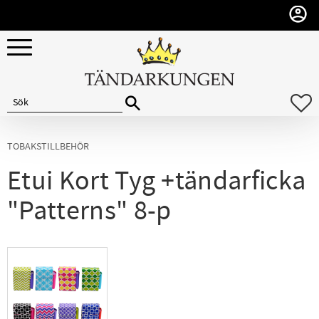
Meny
F
TOBAKSTILLBEHÖR
Etui Kort Tyg +tändarficka
"Patterns" 8-p