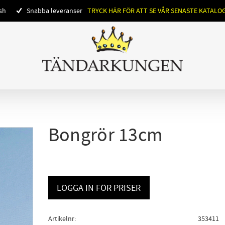
ish
Snabba leveranser
TRYCK HÄR FÖR ATT SE VÅR SENASTE KATALO
Bongrör 13cm
LOGGA IN FÖR PRISER
Artikelnr
353411