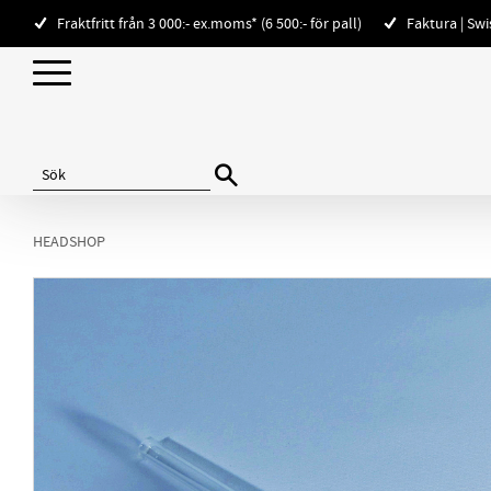
Fraktfritt från 3 000:- ex.moms* (6 500:- för pall)
Faktura | Sw
HEADSHOP