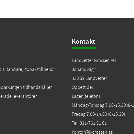
Kontakt
Landvetter Grossen AB
dis, tändare, tobakstillbehör
Johans väg 4
438 39 Landvetter
Tändarkungen tillhandahåller
Öppettider:
erade leverantörer.
Lager (telefon)
Måndag-Torsdag 7:00-15:30 (8-1
Fredag 7:00-14:00 (8-15:30)
Tel. 031-761 31 61
kontor@lvgrossen.se