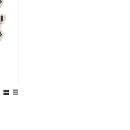
Rutnätsvy
Listvy