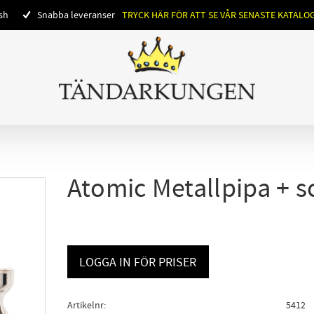
ish
Snabba leveranser
TRYCK HÄR FÖR ATT SE VÅR SENASTE KATALO
Atomic Metallpipa + s
LOGGA IN FÖR PRISER
Artikelnr
5412