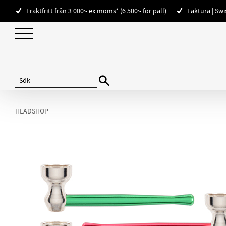
Fraktfritt från 3 000:- ex.moms* (6 500:- för pall)
Faktura | Sw
HEADSHOP