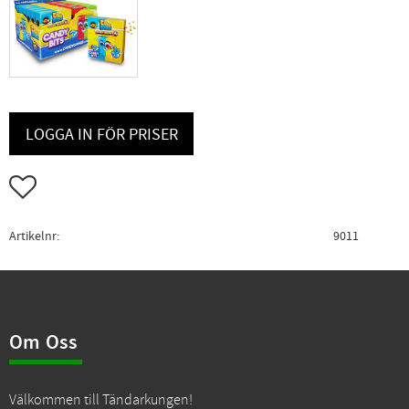
LOGGA IN FÖR PRISER
Lägg till i favoriter
Artikelnr
9011
Om Oss
Välkommen till Tändarkungen!