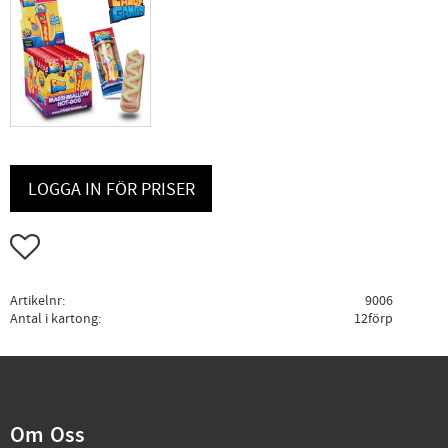
LOGGA IN FÖR PRISER
Lägg till i favoriter
Artikelnr
9006
Antal i kartong
12förp
Om Oss