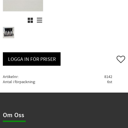
Rutnätsvy
Listvy
Lägg ti
LOGGA IN FÖR PRISER
Artikelnr
8142
Antal i förpackning
6st
Om Oss