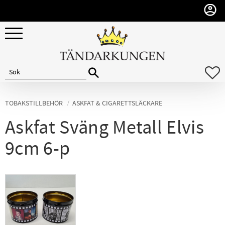
Meny
F
TOBAKSTILLBEHÖR
ASKFAT & CIGARETTSLÄCKARE
Askfat Sväng Metall Elvis
9cm 6-p