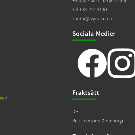
Fredag 7:00-14:00 (8-15:30)
Tel. 031-761 31 61
kontor@lvgrossen.se
Sociala Medier
Fraktsätt
kter
DHL
Best Transport (Göteborg)