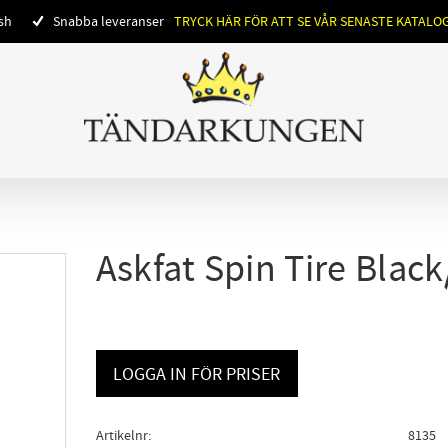
ish
Snabba leveranser
TRYCK HÄR FÖR ATT SE VÅR SENASTE KATALO
Askfat Spin Tire Black
LOGGA IN FÖR PRISER
Artikelnr
8135