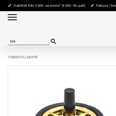
Fraktfritt från 3 000:- ex.moms* (6 500:- för pall)
Faktura | Sw
TOBAKSTILLBEHÖR