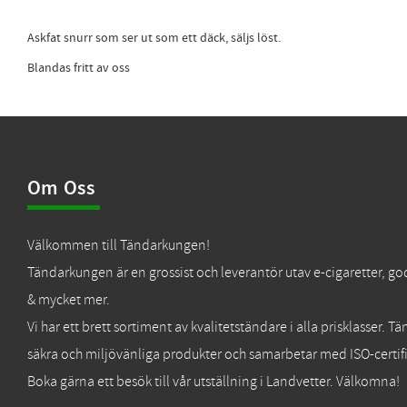
Askfat snurr som ser ut som ett däck, säljs löst.
Blandas fritt av oss
Om Oss
Välkommen till Tändarkungen!
Tändarkungen är en grossist och leverantör utav e-cigaretter, go
& mycket mer.
Vi har ett brett sortiment av kvalitetständare i alla prisklasser. 
säkra och miljövänliga produkter och samarbetar med ISO-certifi
Boka gärna ett besök till vår utställning i Landvetter. Välkomna!