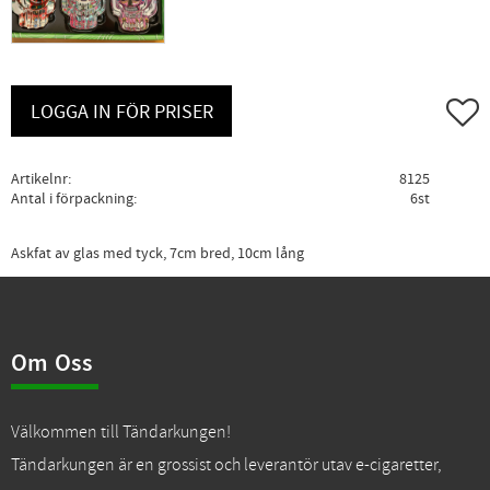
Lägg ti
LOGGA IN FÖR PRISER
Artikelnr
8125
Antal i förpackning
6st
Askfat av glas med tyck, 7cm bred, 10cm lång
Om Oss
Välkommen till Tändarkungen!
Tändarkungen är en grossist och leverantör utav e-cigaretter,