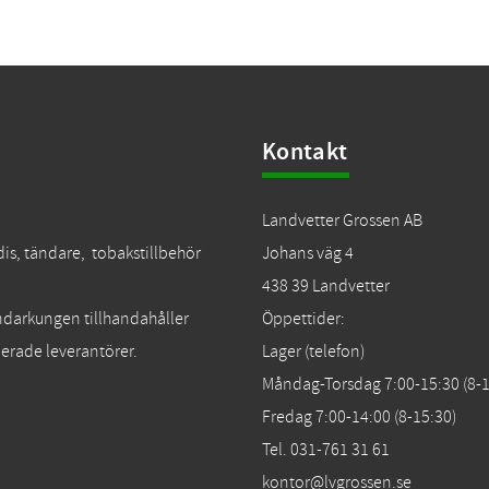
Kontakt
Landvetter Grossen AB
dis, tändare, tobakstillbehör
Johans väg 4
438 39 Landvetter
Tändarkungen tillhandahåller
Öppettider:
erade leverantörer.
Lager (telefon)
Måndag-Torsdag 7:00-15:30 (8-1
Fredag 7:00-14:00 (8-15:30)
Tel. 031-761 31 61
kontor@lvgrossen.se