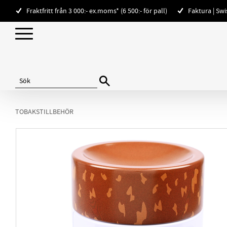
Fraktfritt från 3 000:- ex.moms* (6 500:- för pall)
Faktura | Sw
TOBAKSTILLBEHÖR