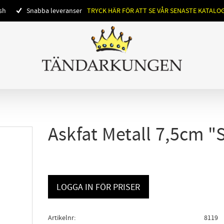
ish
Snabba leveranser
TRYCK HÄR FÖR ATT SE VÅR SENASTE KATALO
Askfat Metall 7,5cm 
LOGGA IN FÖR PRISER
Artikelnr
8119