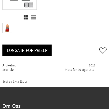
Rutnätsvy
Listvy
Lägg ti
LOGGA IN FÖR PRISER
Artikelnr
8013
Storlek
Plats för 20 cigaretter
Etui av äkta läder
Om Oss