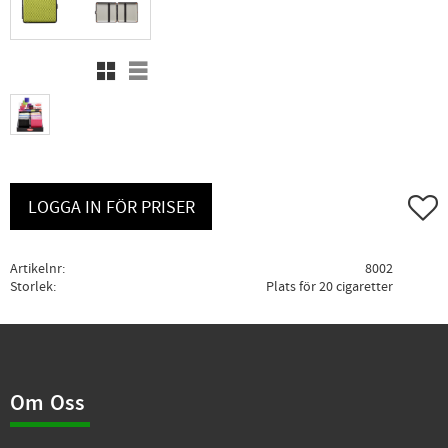
Rutnätsvy
Listvy
Lägg ti
LOGGA IN FÖR PRISER
Artikelnr
8002
Storlek
Plats för 20 cigaretter
Om Oss