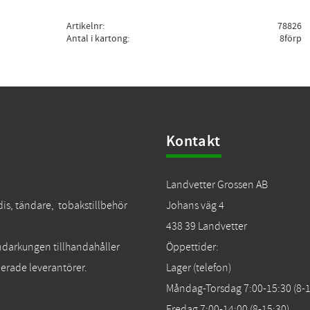
Artikelnr
78826
Antal i kartong
8förp
Kontakt
Landvetter Grossen AB
dis, tändare, tobakstillbehör
Johans väg 4
438 39 Landvetter
Tändarkungen tillhandahåller
Öppettider:
erade leverantörer.
Lager (telefon)
Måndag-Torsdag 7:00-15:30 (8-1
Fredag 7:00-14:00 (8-15:30)