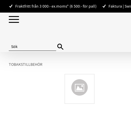
Fraktfritt från 3 000:- ex.moms* (6 500:- för pall)
Faktura | Sw
TOBAKSTILLBEHÖR