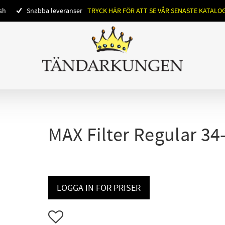
ish
Snabba leveranser
TRYCK HÄR FÖR ATT SE VÅR SENASTE KATALO
MAX Filter Regular 34
LOGGA IN FÖR PRISER
Lägg till i favoriter