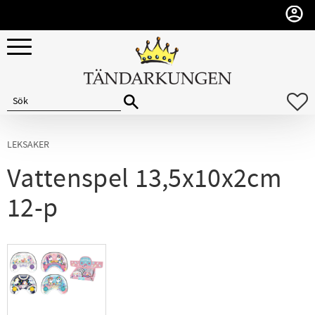
Meny
F
LEKSAKER
Vattenspel 13,5x10x2cm
12-p