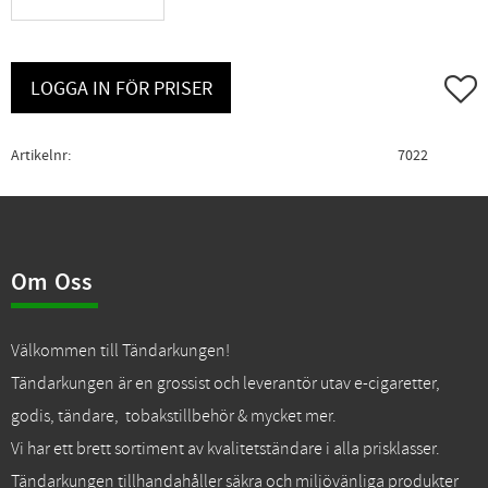
Lägg ti
LOGGA IN FÖR PRISER
Artikelnr
7022
Om Oss
Välkommen till Tändarkungen!
Tändarkungen är en grossist och leverantör utav e-cigaretter,
godis, tändare, tobakstillbehör & mycket mer.
Vi har ett brett sortiment av kvalitetständare i alla prisklasser.
Tändarkungen tillhandahåller säkra och miljövänliga produkter