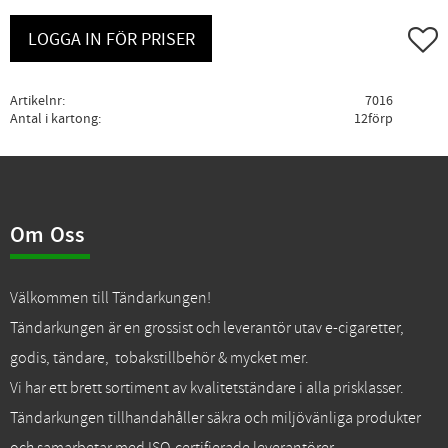
Lägg ti
LOGGA IN FÖR PRISER
Artikelnr
7016
Antal i kartong
12förp
Om Oss
Välkommen till Tändarkungen!
Tändarkungen är en grossist och leverantör utav e-cigaretter,
godis, tändare, tobakstillbehör & mycket mer.
Vi har ett brett sortiment av kvalitetständare i alla prisklasser.
Tändarkungen tillhandahåller säkra och miljövänliga produkter