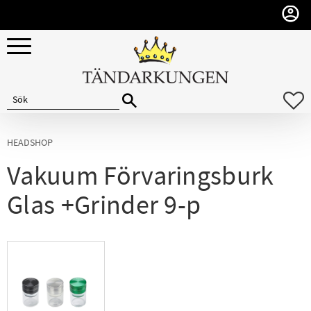
Meny
F
HEADSHOP
Vakuum Förvaringsburk
Glas +Grinder 9-p