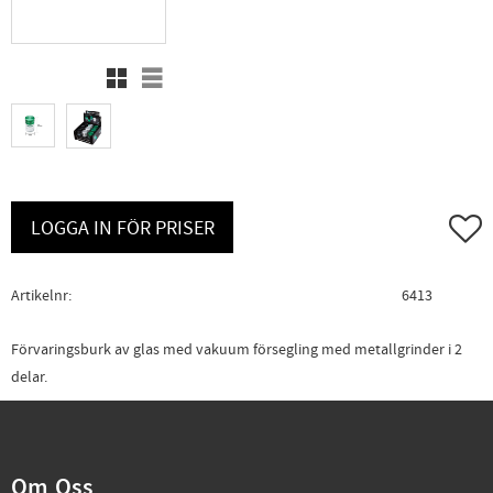
Rutnätsvy
Listvy
Lägg ti
LOGGA IN FÖR PRISER
Artikelnr
6413
Förvaringsburk av glas med vakuum försegling med metallgrinder i 2
delar.
Om Oss