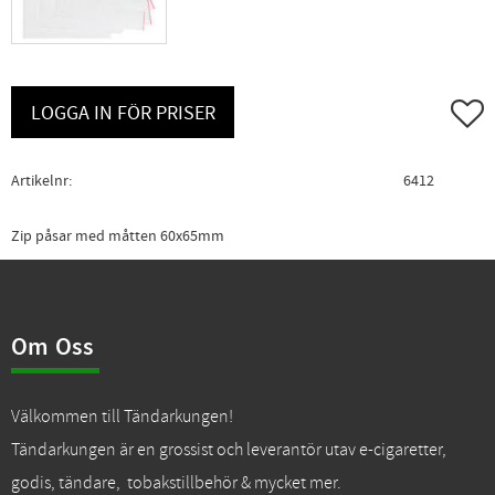
Lägg ti
LOGGA IN FÖR PRISER
Artikelnr
6412
Zip påsar med måtten 60x65mm
Om Oss
Välkommen till Tändarkungen!
Tändarkungen är en grossist och leverantör utav e-cigaretter,
godis, tändare, tobakstillbehör & mycket mer.