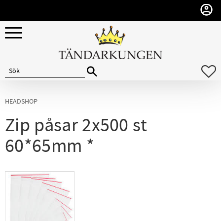
Meny
F
HEADSHOP
Zip påsar 2x500 st
60*65mm *