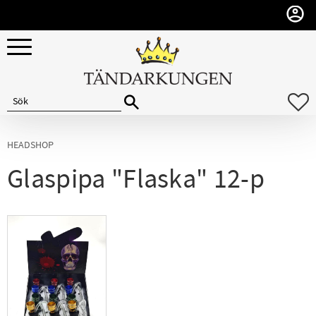
Meny
F
HEADSHOP
Glaspipa "Flaska" 12-p