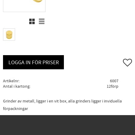
Rutnätsvy
Listvy
Lägg ti
LOGGA IN FÖR PRISER
Artikelnr
6007
Antal i kartong
12förp
Grinder av metall, ligger i en vit box, alla grinders ligger i inviduella
förpackningar