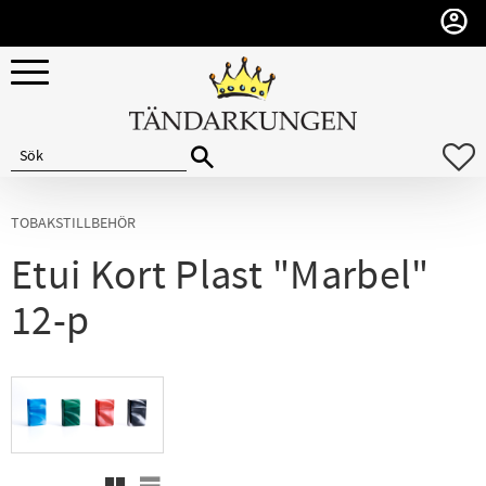
Meny
F
TOBAKSTILLBEHÖR
Etui Kort Plast "Marbel"
12-p
Rutnätsvy
Listvy