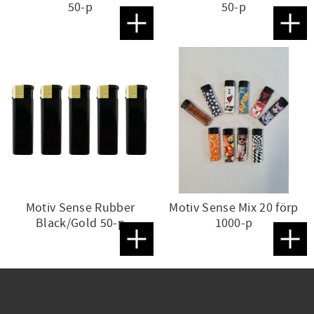
50-p
50-p
Lägg till i favoriter
Lägg t
Motiv Sense Rubber
Motiv Sense Mix 20 förp
Black/Gold 50-p
1000-p
Lägg till i favoriter
Lägg t