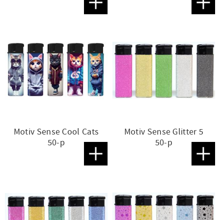
Lägg till i favoriter
Lägg t
Motiv Sense Cool Cats
Motiv Sense Glitter 5
50-p
50-p
Lägg till i favoriter
Lägg t