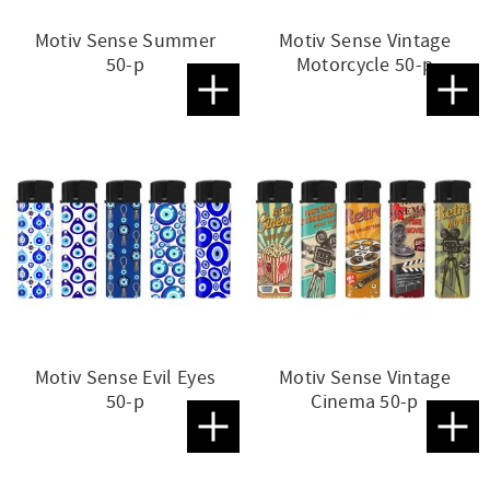
Motiv Sense Summer
Motiv Sense Vintage
50-p
Motorcycle 50-p
Lägg till i favoriter
Lägg t
Motiv Sense Evil Eyes
Motiv Sense Vintage
50-p
Cinema 50-p
Lägg till i favoriter
Lägg t