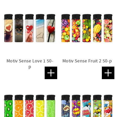
Motiv Sense Love 1 50-
Motiv Sense Fruit 2 50-p
p
Lägg till i favoriter
Lägg t