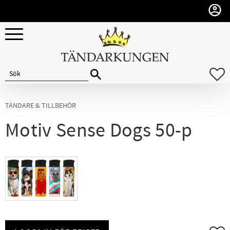
Meny
F
TÄNDARE & TILLBEHÖR
Motiv Sense Dogs 50-p