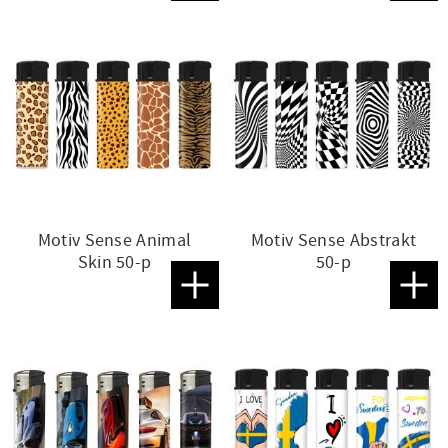
Motiv Sense Animal
Motiv Sense Abstrakt
Skin 50-p
50-p
Lägg till i favoriter
Lägg t