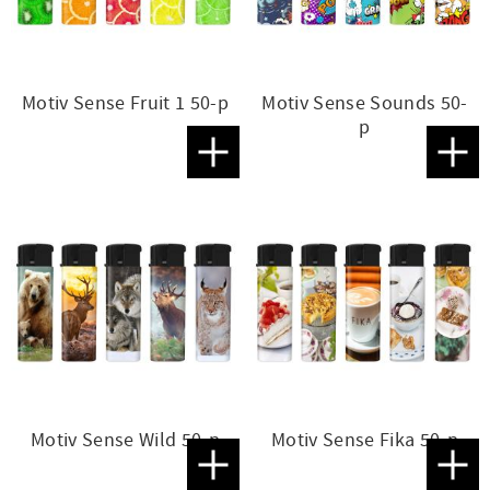
Motiv Sense Fruit 1 50-p
Motiv Sense Sounds 50-
p
Lägg till i favoriter
Lägg t
Motiv Sense Wild 50-p
Motiv Sense Fika 50-p
Lägg till i favoriter
Lägg t