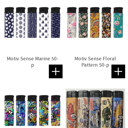
Motiv Sense Marine 50-
Motiv Sense Floral
p
Pattern 50-p
Lägg till i favoriter
Lägg t