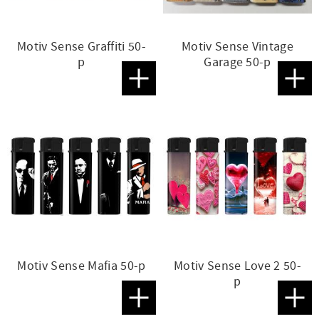
Motiv Sense Graffiti 50-
Motiv Sense Vintage
p
Garage 50-p
Lägg till i favoriter
Lägg t
Motiv Sense Mafia 50-p
Motiv Sense Love 2 50-
p
Lägg till i favoriter
Lägg t