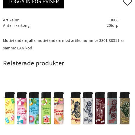
Lägg ti
LOGGA IN FÖR PRISER
Artikelnr
3808
Antal i kartong
20förp
Motivtändare, alla motivtändare med artikelnummer 3801-3831 har
samma EAN kod
Relaterade produkter