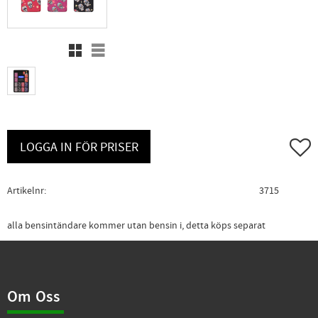
Rutnätsvy
Listvy
Lägg ti
LOGGA IN FÖR PRISER
Artikelnr
3715
alla bensintändare kommer utan bensin i, detta köps separat
Om Oss