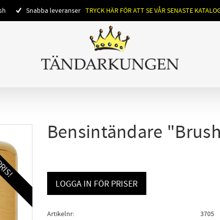
ish
Snabba leveranser
TRYCK HÄR FÖR ATT SE VÅR SENASTE KATALO
Bensintändare "Brush
RIS!
LOGGA IN FÖR PRISER
Artikelnr
3705