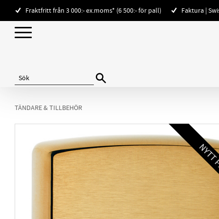
Fraktfritt från 3 000:- ex.moms* (6 500:- för pall)
Faktura | Sw
TÄNDARE & TILLBEHÖR
NYTT P