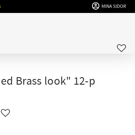
MINA SIDOR
G
FAVO
ed Brass look" 12-p
Lägg till i favoriter