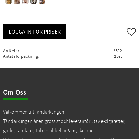
Lägg ti
LOGGA IN FÖR PRISER
Artikelnr
3512
Antal i förpackning
25st
Om Oss
Välkommen till Tändarkungen!
Tändarkungen är en grossist och leverantör utav e-cigaretter,
godis, tändare, tobakstillbehör & mycket mer.