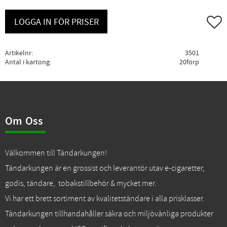
Lägg ti
LOGGA IN FÖR PRISER
Artikelnr
3501
Antal i kartong
20förp
Om Oss
Välkommen till Tändarkungen!
Tändarkungen är en grossist och leverantör utav e-cigaretter,
godis, tändare, tobakstillbehör & mycket mer.
Vi har ett brett sortiment av kvalitetständare i alla prisklasser.
Tändarkungen tillhandahåller säkra och miljövänliga produkter