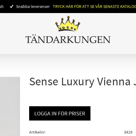
ish
Snabba leveranser
TRYCK HÄR FÖR ATT SE VÅR SENASTE KATALO
Sense Luxury Vienna 
LOGGA IN FÖR PRISER
Artikelnr
3419