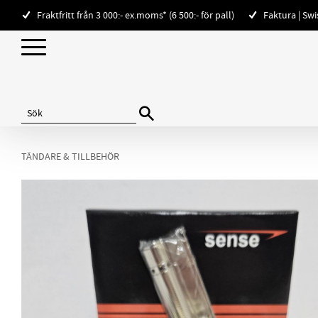
Fraktfritt från 3 000:- ex.moms* (6 500:- för pall)
Faktura | Sw
TÄNDARE & TILLBEHÖR