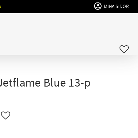
MINA SIDOR
G
FAVO
Jetflame Blue 13-p
Lägg till i favoriter