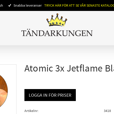
ish
Snabba leveranser
TRYCK HÄR FÖR ATT SE VÅR SENASTE KATALO
Atomic 3x Jetflame B
LOGGA IN FÖR PRISER
Artikelnr
3418