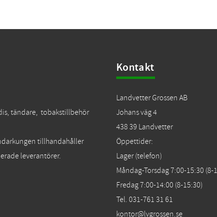
Kontakt
Landvetter Grossen AB
dis, tändare, tobakstillbehör
Johans väg 4
438 39 Landvetter
Tändarkungen tillhandahåller
Öppettider:
erade leverantörer.
Lager (telefon)
Måndag-Torsdag 7:00-15:30 (8-1
Fredag 7:00-14:00 (8-15:30)
Tel. 031-761 31 61
kontor@lvgrossen.se