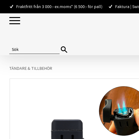
Fraktfritt från 3 000:- ex.moms* (6 500:- för pall)
Faktura | Sw
TÄNDARE & TILLBEHÖR