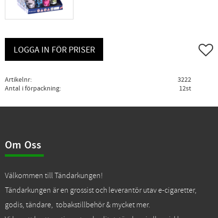
Lägg ti
LOGGA IN FÖR PRISER
Artikelnr
3222
Antal i förpackning
12st
Om Oss
Välkommen till Tändarkungen!
Tändarkungen är en grossist och leverantör utav e-cigaretter,
godis, tändare, tobakstillbehör & mycket mer.