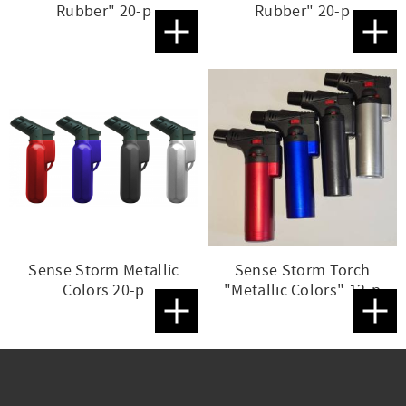
Rubber" 20-p
Rubber" 20-p
Lägg till i favoriter
Lägg t
Sense Storm Metallic
Sense Storm Torch
Colors 20-p
"Metallic Colors" 12-p
Lägg till i favoriter
Lägg t