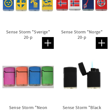
Sense Storm "Sverige"
Sense Storm "Norge"
20-p
20-p
Lägg till i favoriter
Lägg t
Sense Storm "Neon
Sense Storm "Black