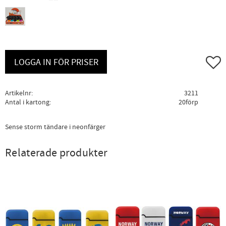
Lägg ti
LOGGA IN FÖR PRISER
Artikelnr
3211
Antal i kartong
20förp
Sense storm tändare i neonfärger
Relaterade produkter