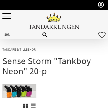
Meny
F
TÄNDARE & TILLBEHÖR
Sense Storm "Tankboy
Neon" 20-p
Rutnätsvy
Listvy