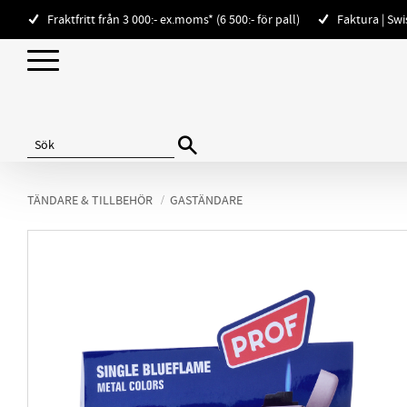
Fraktfritt från 3 000:- ex.moms* (6 500:- för pall)
Faktura | Sw
TÄNDARE & TILLBEHÖR
GASTÄNDARE