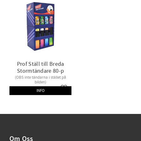
Prof Ställ till Breda
Stormtändare 80-p
(OBS inte tändarna i stället på
bilden)
Lägg till i favoriter
INFO
Om Oss