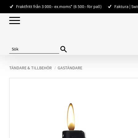
Fraktfritt från 3 000:- ex.moms* (6 500:- för pall)
Faktura | Sw
TÄNDARE & TILLBEHÖR
GASTÄNDARE